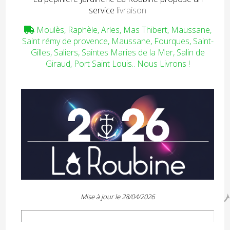
service
livraison
Moulès, Raphèle, Arles, Mas Thibert, Maussane,

Saint rémy de provence, Maussane, Fourques, Saint-
Gilles, Saliers, Saintes Maries de la Mer, Salin de
Giraud, Port Saint Louis.. Nous Livrons !
Mise à jour le 28/04/2026